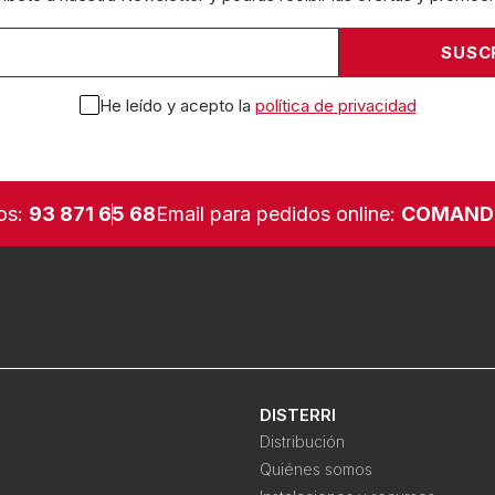
He leído y acepto la
política de privacidad
os:
93 871 65 68
Email para pedidos online:
COMAND
DISTERRI
Distribución
Quiénes somos