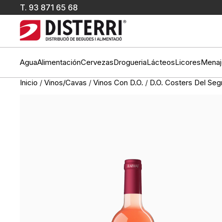
T.
93 871 65 68
Agua
Alimentación
Cervezas
Drogueria
Lácteos
Licores
Menaj
Inicio
/
Vinos/Cavas
/
Vinos Con D.O.
/
D.O. Costers Del Seg