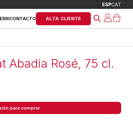
ESP
CAT
Búsqueda
ERRI
CONTACTO
ALTA CLIENTE
de
productos
t Abadia Rosé, 75 cl.
esión para comprar