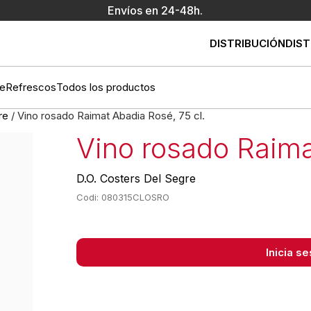
Envíos en 24-48h.
DISTRIBUCIÓN
DIST
e
Refrescos
Todos los productos
re
/ Vino rosado Raimat Abadia Rosé, 75 cl.
Vino rosado Raima
D.O. Costers Del Segre
Codi: 080315CLOSRO
Inicia s