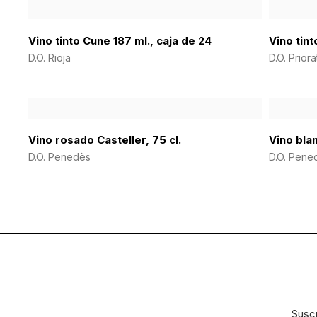
Vino tinto Cune 187 ml., caja de 24
Vino tint
D.O. Rioja
D.O. Priora
Vino rosado Casteller, 75 cl.
Vino blan
D.O. Penedès
D.O. Pene
Suscr