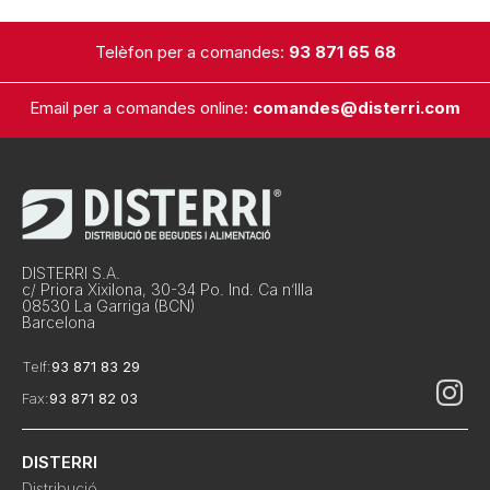
Telèfon per a comandes:
93 871 65 68
Email per a comandes online:
comandes@disterri.com
DISTERRI S.A.
c/ Priora Xixilona, 30-34 Po. Ind. Ca n’Illa
08530 La Garriga (BCN)
Barcelona
Telf:
93 871 83 29
Fax:
93 871 82 03
DISTERRI
Distribució