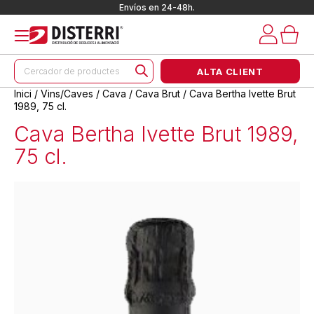
Envíos en 24-48h.
Products
ALTA CLIENT
search
Inici
/
Vins/Caves
/
Cava
/
Cava Brut
/ Cava Bertha Ivette Brut
1989, 75 cl.
Cava Bertha Ivette Brut 1989,
75 cl.