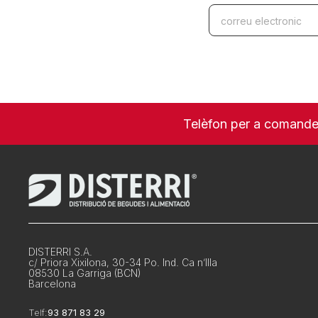
Telèfon per a comand
DISTERRI S.A.
c/ Priora Xixilona, 30-34 Po. Ind. Ca n’Illa
08530 La Garriga (BCN)
Barcelona
Telf:
93 871 83 29