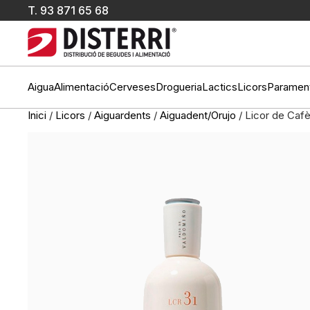
T.
93 871 65 68
Aigua
Alimentació
Cerveses
Drogueria
Lactics
Licors
Paramen
Inici
/
Licors
/
Aiguardents
/
Aiguadent/Orujo
/ Licor de Caf