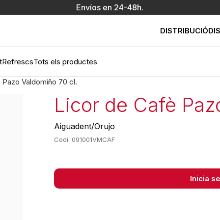
Envíos en 24-48h.
DISTRIBUCIÓ
DI
t
Refrescs
Tots els productes
è Pazo Valdomiño 70 cl.
Licor de Cafè Paz
Aiguadent/Orujo
Codi: 091001VMCAF
Inicia 