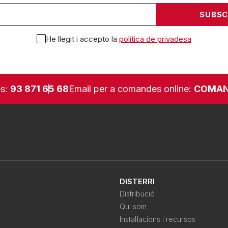
He llegit i accepto la
política de privadesa
es:
93 871 65 68
Email per a comandes online:
COMAN
DISTERRI
Distribució
Qui som
Instal·lacions i recursos