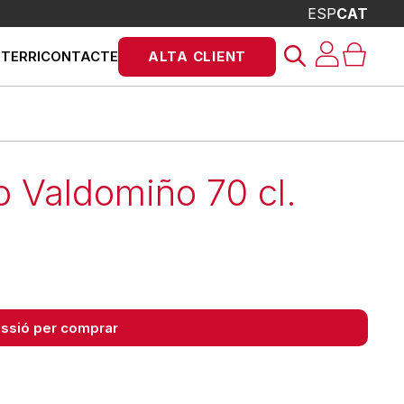
ESP
CAT
Products
STERRI
CONTACTE
ALTA CLIENT
search
o Valdomiño 70 cl.
sessió per comprar