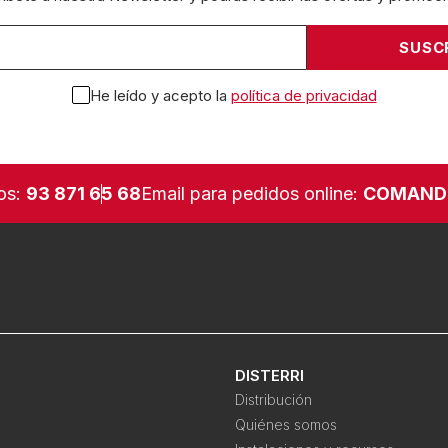
He leído y acepto la
política de privacidad
os:
93 871 65 68
Email para pedidos online:
COMAND
DISTERRI
Distribución
Quiénes somos