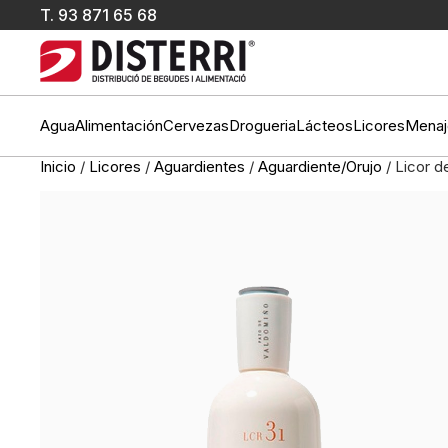
T.
93 871 65 68
Agua
Alimentación
Cervezas
Drogueria
Lácteos
Licores
Menaj
Inicio
/
Licores
/
Aguardientes
/
Aguardiente/Orujo
/ Licor d