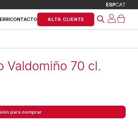
ESP
CAT
Búsqueda
ERRI
CONTACTO
ALTA CLIENTE
de
productos
o Valdomiño 70 cl.
esión para comprar