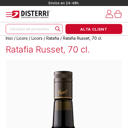
Envíos en 24-48h.
Products
ALTA CLIENT
search
Inici
/
Licors
/
Licors
/
Ratafia
/ Ratafia Russet, 70 cl.
Ratafia Russet, 70 cl.