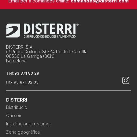
Email per a comandes online:
comandes@disterri.com
DISTERRI S.A.
c/ Priora Xixilona, 30-34 Po. Ind. Ca n’Illa
08530 La Garriga (BCN)
Barcelona
Telf:
93 871 83 29
Fax:
93 871 82 03
DISTERRI
Distribució
Qui som
Instal·lacions i recursos
Zona geogràfica