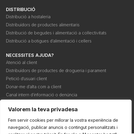
DISTRIBUCIÓ
Distribució a hostaleria
Distribuïdors de productes alimentaris
Distribució de begudes i alimentació a col·lectivitats
Distribució a botigues d’alimentació i cellers
NECESSITES AJUDA?
Atenció al client
Distribuïdors de productes de drogueria i parament
Petició d’usuari client
Donar-me d’alta com a client
Canal intern d’informació o denúncia
Valorem la teva privadesa
Política de
Política de
Condicions de
cookies
privadesa
compra
Fem servir cookies per millorar la vostra experiència de
navegació, publicar anuncis o contingut personalitzats i