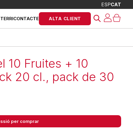
ESP
CAT
Products
STERRI
CONTACTE
ALTA CLIENT
search
l 10 Fruites + 10
ck 20 cl., pack de 30
sessió per comprar