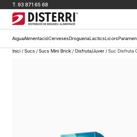
T.
93 871 65 68
Aigua
Alimentació
Cerveses
Drogueria
Lactics
Licors
Paramen
Inici
/
Sucs
/
Sucs Mini Brick
/
Disfruta/Juver
/ Suc Disfruta 