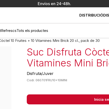
Envíos en 24-48h.
DISTRIBUCIÓ
DI
t
Refrescs
Tots els productes
Còctel 10 Fruites + 10 Vitamines Mini Brick 20 cl., pack de 30
Suc Disfruta Còcte
Vitamines Mini Bri
Disfruta/Juver
Codi: 060701FRU10+10MINI
Inicia 