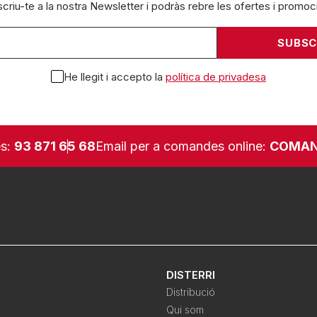
criu-te a la nostra Newsletter i podràs rebre les ofertes i promoc
He llegit i accepto la
política de privadesa
es:
93 871 65 68
Email per a comandes online:
COMAN
DISTERRI
Distribució
Qui som