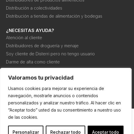
Distribución a colectividades
Distribución a tiendas de alimentación y bodegas
¿NECESITAS AYUDA?
Atención al cliente
Distribuidores de droguería y menaje
Soy cliente de Disterri pero no tengo usuario
Darme de alta como cliente
Canal interno de información o denuncia
Valoramos tu privacidad
Usamos cookies para mejorar su experiencia de
Política de
Política de
Condiciones de
cookies
privacidad
compra
navegación, mostrarle anuncios o contenidos
personalizados y analizar nuestro tráfico. Al hacer clic en
“Aceptar todo” usted da su consentimiento a nuestro uso
de las cookies.
Personalizar
Rechazar todo
Aceptar todo