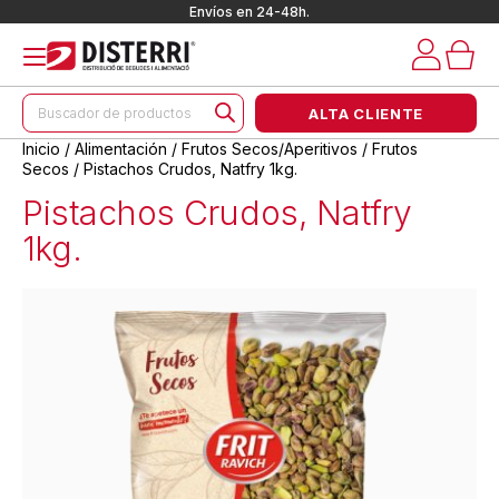
Envíos en 24-48h.
Búsqueda
ALTA CLIENTE
de
productos
Inicio
/
Alimentación
/
Frutos Secos/Aperitivos
/
Frutos
Secos
/ Pistachos Crudos, Natfry 1kg.
Pistachos Crudos, Natfry
1kg.