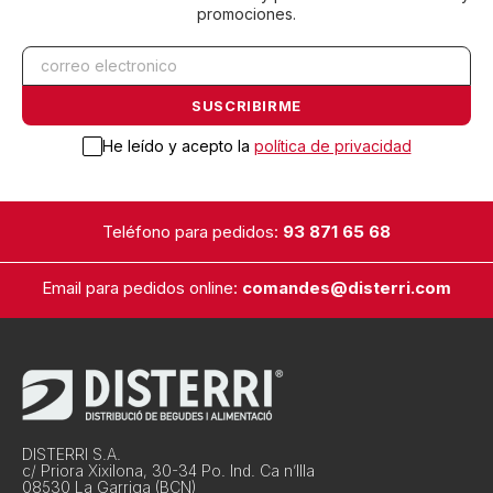
promociones.
He leído y acepto la
política de privacidad
Teléfono para pedidos:
93 871 65 68
Email para pedidos online:
comandes@disterri.com
DISTERRI S.A.
c/ Priora Xixilona, 30-34 Po. Ind. Ca n’Illa
08530 La Garriga (BCN)