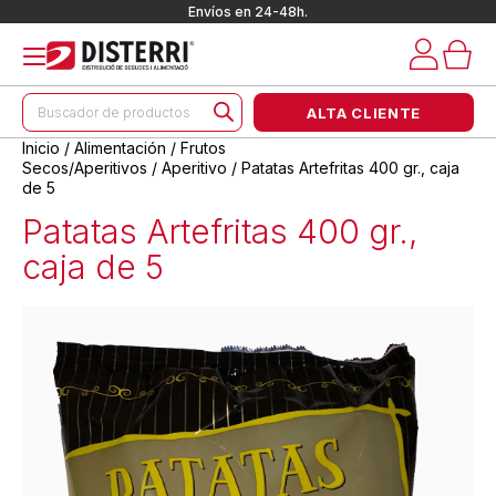
Envíos en 24-48h.
Búsqueda
ALTA CLIENTE
de
productos
Inicio
/
Alimentación
/
Frutos
Secos/Aperitivos
/
Aperitivo
/ Patatas Artefritas 400 gr., caja
de 5
Patatas Artefritas 400 gr.,
caja de 5