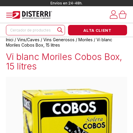
Envíos en 24-48h.
Products
ALTA CLIENT
search
Inici
/
Vins/Caves
/
Vins Generosos
/
Moriles
/ Vi blanc
Moriles Cobos Box, 15 litres
Vi blanc Moriles Cobos Box,
15 litres