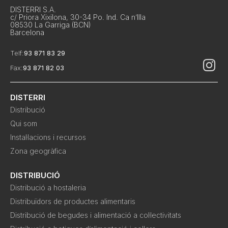
DISTERRI S.A.
c/ Priora Xixilona, 30-34 Po. Ind. Ca n’Illa
08530 La Garriga (BCN)
Barcelona
Telf:
93 871 83 29
Fax:
93 871 82 03
DISTERRI
Distribució
Qui som
Instal·lacions i recursos
Zona geogràfica
DISTRIBUCIÓ
Distribució a hostaleria
Distribuïdors de productes alimentaris
Distribució de begudes i alimentació a col·lectivitats