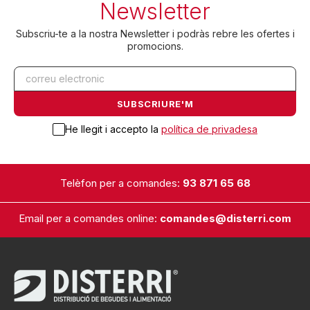
Newsletter
Subscriu-te a la nostra Newsletter i podràs rebre les ofertes i
promocions.
He llegit i accepto la
política de privadesa
Telèfon per a comandes:
93 871 65 68
Email per a comandes online:
comandes@disterri.com