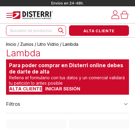
Envíos en 24-48h.
Búsqueda
ALTA CLIENTE
de
productos
Inicio
/
Zumos
/
Litro Vidrio
/ Lambda
Lambda
Para poder comprar en Disterri online debes
de darte de alta
Rellena el formulario con tus datos y un comercial validará
tu petición lo antes posible
ALTA CLIENTE
INICIAR SESIÓN
Filtros