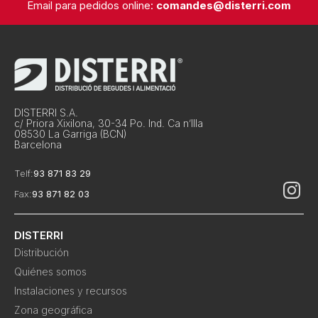
Email para pedidos online:
comandes@disterri.com
DISTERRI S.A.
c/ Priora Xixilona, 30-34 Po. Ind. Ca n’Illa
08530 La Garriga (BCN)
Barcelona
Telf:
93 871 83 29
Fax:
93 871 82 03
DISTERRI
Distribución
Quiénes somos
Instalaciones y recursos
Zona geográfica