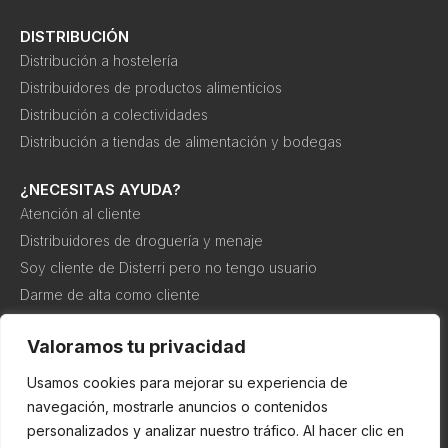
DISTRIBUCIÓN
Distribución a hostelería
Distribuidores de productos alimenticios
Distribución a colectividades
Distribución a tiendas de alimentación y bodegas
¿NECESITAS AYUDA?
Atención al cliente
Distribuidores de droguería y menaje
Soy cliente de Disterri pero no tengo usuario
Darme de alta como cliente
Canal interno de información o denuncia
Valoramos tu privacidad
Usamos cookies para mejorar su experiencia de
Política de
Política de
Condiciones de
cookies
privacidad
compra
navegación, mostrarle anuncios o contenidos
personalizados y analizar nuestro tráfico. Al hacer clic en